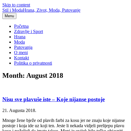
Skip to content
Stil i Moda
Hrana, Zivot, Moda, Putovanje
Menu
Početna
Zdravlje i Sport
Hrana
Moda
Putovanja
O meni
Kontakt
Politika o privatnosti
Month: August 2018
Nisu sve plavuše iste – Koje nijanse postoje
21. Augusta 2018.
Mnoge žene bježe od plavih farbi za kosu jer ne znaju koje nijanse
postoje i koja ide uz koji ten. Jeste li nekada vidjeli prelijepu plavu
kosu i poželjeli da imate takvu. Meni je uvijek bilo teško objasniti