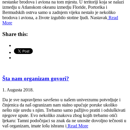
nestanke brodova i aviona na tom mjestu. U teritoriji koja se nalazi
izmedju u Atlanskom okeanu izmedju Floride, Portorika i
Bermudskih ostrva samo u zadnjem vijeku nestalo je nekoliko
brodova i aviona, a živote izgubilo stotine ljudi. Nastavak
Read
More
Share this:
Šta nam organizam govori?
1. Augusta 2018.
Da je sve napravljeno savršeno u našem univerzumu potvrdjuje i
činjenica da naš ogranizam nam stalno upućuje poruke ukoliko
nešto nije uredu s njim. Trebamo samo pažljivo pratiti i odsluškivati
njegove upute. Evo nekoliko znakova zbog kojih trebamo otići
ljekaru: Tamni podočnjaci su znak da ne unosite dovoljno tečnosti u
vaš organizam, imate lošu ishranu i
Read More