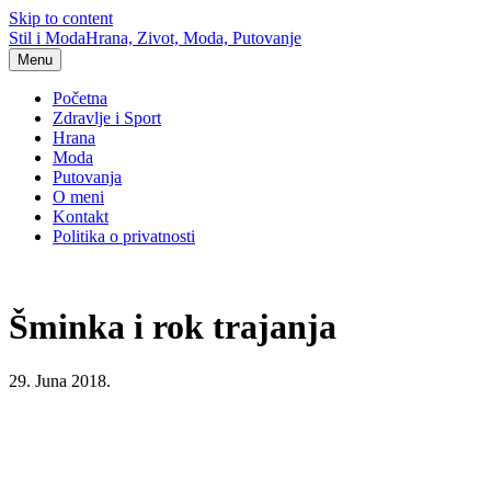
Skip to content
Stil i Moda
Hrana, Zivot, Moda, Putovanje
Menu
Početna
Zdravlje i Sport
Hrana
Moda
Putovanja
O meni
Kontakt
Politika o privatnosti
Šminka i rok trajanja
29. Juna 2018.