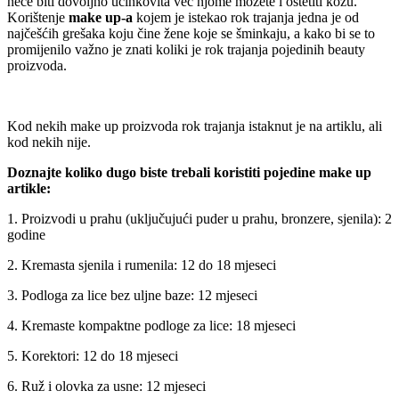
neće biti dovoljno učinkovita već njome možete i oštetiti kožu.
Korištenje
make up-a
kojem je istekao rok trajanja jedna je od
najčešćih grešaka koju čine žene koje se šminkaju, a kako bi se to
promijenilo važno je znati koliki je rok trajanja pojedinih beauty
proizvoda.
Kod nekih make up proizvoda rok trajanja istaknut je na artiklu, ali
kod nekih nije.
Doznajte koliko dugo biste trebali koristiti pojedine make up
artikle:
1. Proizvodi u prahu (uključujući puder u prahu, bronzere, sjenila): 2
godine
2. Kremasta sjenila i rumenila: 12 do 18 mjeseci
3. Podloga za lice bez uljne baze: 12 mjeseci
4. Kremaste kompaktne podloge za lice: 18 mjeseci
5. Korektori: 12 do 18 mjeseci
6. Ruž i olovka za usne: 12 mjeseci